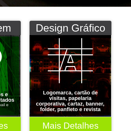
em
Design Gráfico
Logomarca, cartão de
os e
visitas, papelaria
itados
corporativa, cartaz, banner,
ail e
folder, panfleto e revista
es
Mais Detalhes