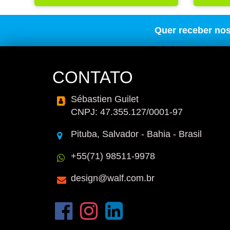
Quer receber no
CONTATO
Sébastien Guilet
CNPJ: 47.355.127/0001-97
Pituba, Salvador - Bahia - Brasil
+55(71) 98511-9978
design@walf.com.br