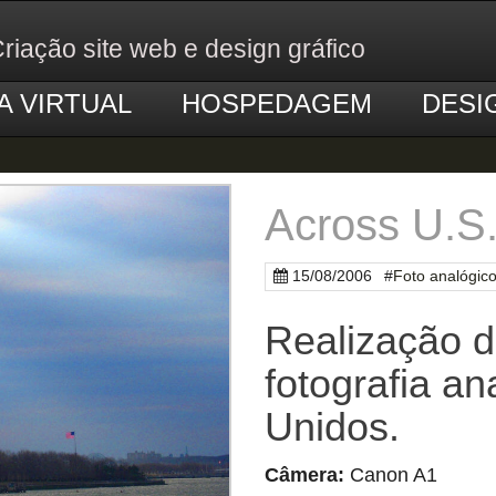
riação site web e design gráfico
A VIRTUAL
HOSPEDAGEM
DESI
Across U.S
15/08/2006
#
Foto analógic
Realização d
fotografia a
Unidos.
Câmera:
Canon A1