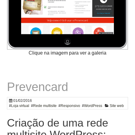
Prevencard
01/02/2016
#
Loja virtual
#
Rede multisite
#
Responsivo
#
WordPress
Site web
Criação de uma rede
multisite WordPress: