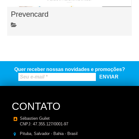
Prevencard
Quer receber nossas novidades e promoções?
CONTATO
Sébastien Guilet
CNPJ: 47.355.127/0001-97
Pituba, Salvador - Bahia - Brasil