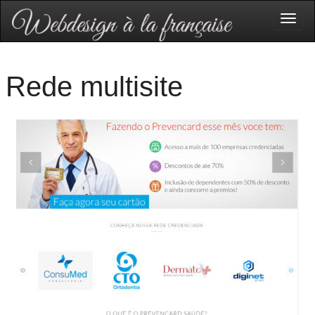
Togg
navig
Rede multisite