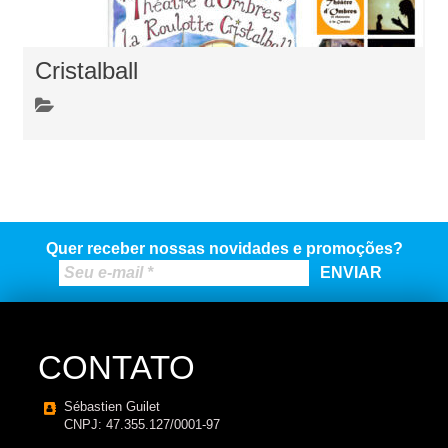
Cristalball
Quer receber nossas novidades e promoções?
CONTATO
Sébastien Guilet
CNPJ: 47.355.127/0001-97