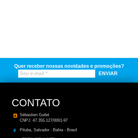
Quer receber nossas novidades e promoções?
CONTATO
Sébastien Guilet
CNPJ: 47.355.127/0001-97
Pituba, Salvador - Bahia - Brasil