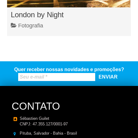
London by Night
Fotografia
Quer receber nossas novidades e promoções?
CONTATO
Sébastien Guilet
CNPJ: 47.355.127/0001-97
Pituba, Salvador - Bahia - Brasil