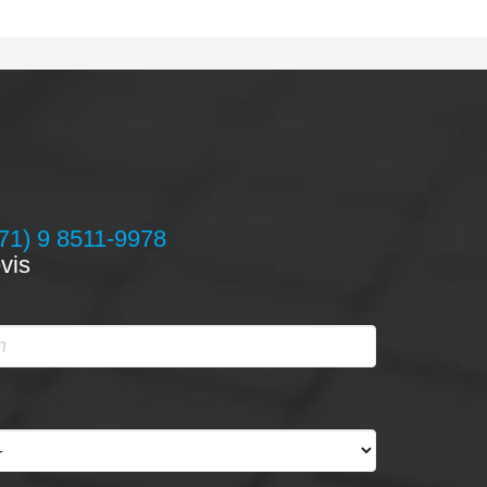
71) 9 8511-9978
vis