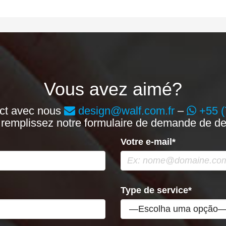
Vous avez aimé?
act avec nous
design@walf.com.fr
–
+55 (
 remplissez notre formulaire de demande de de
Votre e-mail*
Type de service*