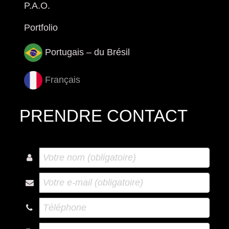
P.A.O.
Portfolio
Portugais – du Brésil
Français
PRENDRE CONTACT