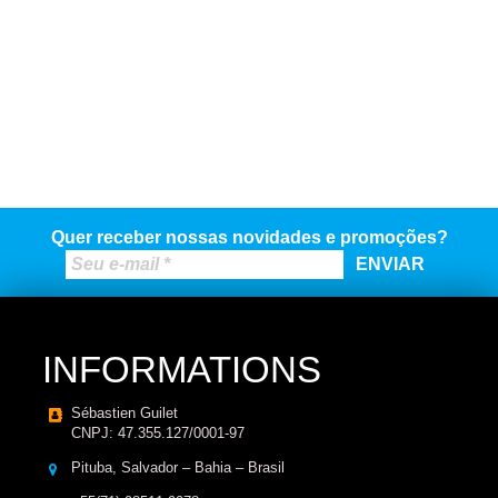
Quer receber nossas novidades e promoções?
INFORMATIONS
Sébastien Guilet
CNPJ: 47.355.127/0001-97
Pituba, Salvador – Bahia – Brasil