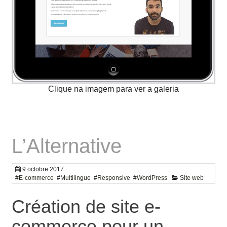
L’Alternative
9 octobre 2017
#
E-commerce
#
Multilingue
#
Responsive
#
WordPress
Site web
Création de site e-
commerce pour un