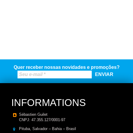
Quer receber nossas novidades e promoções?
INFORMATIONS
Sébastien Guilet
CNPJ: 47.355.127/0001-97
Pituba, Salvador – Bahia – Brasil