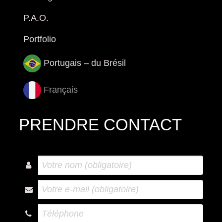
P.A.O.
Portfolio
Portugais – du Brésil
Français
PRENDRE CONTACT