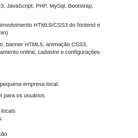
 JavaScript, PHP, MySql, Bootstrap,
envolvimento HTML5/CSS3 do fontend e
min)
vo, banner HTML5, animação CSS3,
gamento online, cadastre e configurações
s
 pequena empresa local:
l para os usuários
locais
s
ção