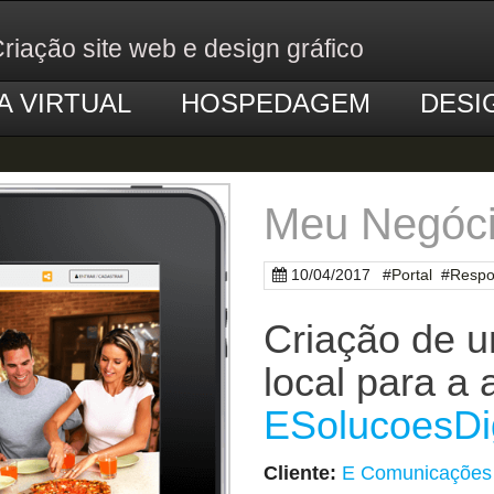
riação site web e design gráfico
A VIRTUAL
HOSPEDAGEM
DESI
Meu Negóc
10/04/2017
#
Portal
#
Respo
Criação de 
local para a 
ESolucoesDig
Cliente:
E Comunicações 