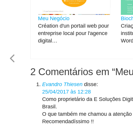
Meu Negócio
Bioc
Création d'un portail web pour
Cria
entreprise local pour l'agence
insti
digital…
Word
2 Comentários em “
Meu
Evandro Thiesen
disse:
25/04/2017 às 12:28
Como proprietário da E Soluções Digi
Brasil.
O que também me chamou a atenção f
Recomendadíssimo !!