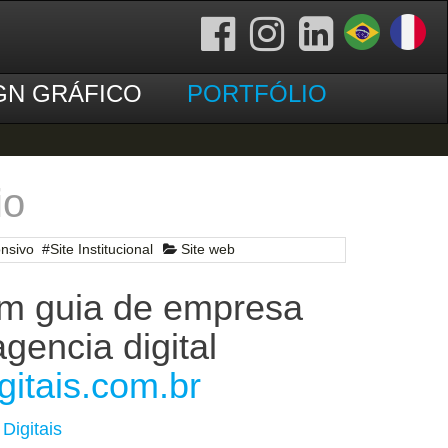
GN GRÁFICO
PORTFÓLIO
io
nsivo
#
Site Institucional
Site web
um guia de empresa
agencia digital
itais.com.br
Digitais