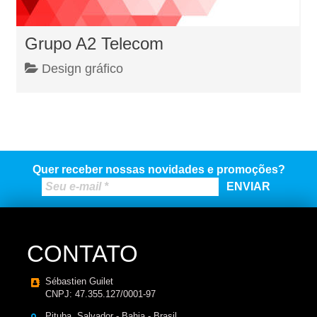
Grupo A2 Telecom
Design gráfico
Quer receber nossas novidades e promoções?
CONTATO
Sébastien Guilet
CNPJ: 47.355.127/0001-97
Pituba, Salvador - Bahia - Brasil